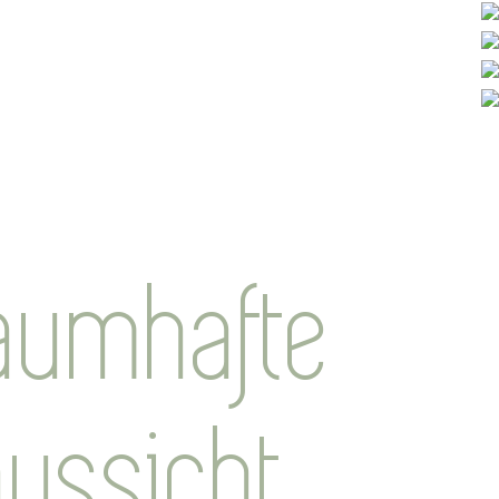
aumhafte
aussicht