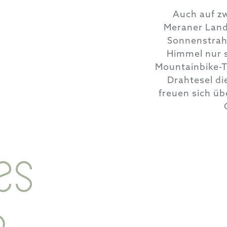
Auch auf zw
Meraner Land
Sonnenstrahl
Himmel nur 
Mountainbike-Tr
Drahtesel di
freuen sich üb
es