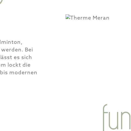
?
dminton,
t werden. Bei
ässt es sich
m lockt die
k bis modernen
fu